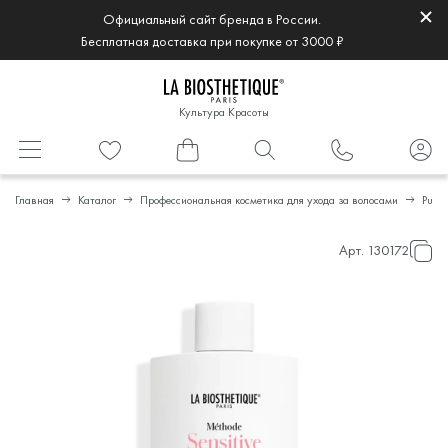
Официальный сайт бренда в России.
Бесплатная доставка при покупке от 3000 ₽
Культура Красоты
Главная
Каталог
Профессиональная косметика для ухода за волосами
Puri
Арт.
130172