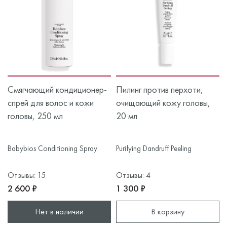
3) После мытья волос 92% испытуемых отмечали
приятное ощущение чистоты и свежести кожи головы.
Клиническое исследование с 24 участниками в течение
4 недель, ежедневное применение
Purifying Dandruff
Shampoo.
Смягчающий кондиционер-
Пилинг против перхоти,
спрей для волос и кожи
очищающий кожу головы,
головы, 250 мл
20 мл
Babybios Conditioning Spray
Purifying Dandruff Peeling
Отзывы: 15
Отзывы: 4
2 600 ₽
1 300 ₽
Нет в наличии
В корзину