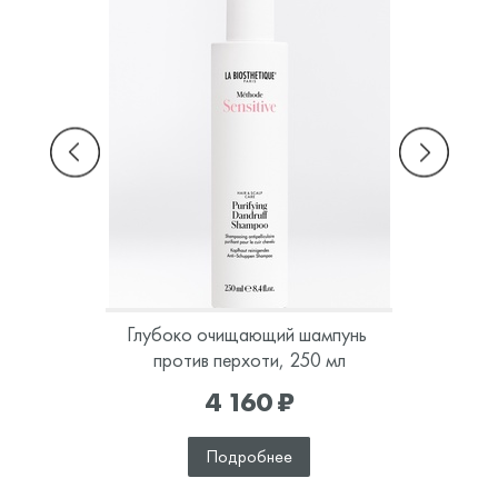
дания 
Глубоко очищающий шампунь 
Шамп
ол...
против перхоти, 250 мл
ко
4 160 ₽
Подробнее