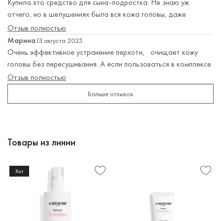
ГИДРОКСИПРОПИЛОКИСЛЕННЫЙ КРАХМАЛ PG-
Купила это средство для сына-подростка. Не знаю уж
ТРИМОНИУМ ХЛОРИД, ЯНТАРНАЯ КИСЛОТА,
отчего, но в шелушениях была вся кожа головы, даже
ЛАУРИЛСУЛЬФОСУКЦИНАТ ДИНАТРИЯ, ГЛИЦЕРИН,
испугалась сначала. Этот шампунь после первого же
Отзыв полностью
АЛЛАНТОИН, ЛАУРАТ ГЛИЦЕРИЛА, БЕНЗОЙНАЯ
применения процентов на 70 очистил, волосы короткие -
Марина
13 августа 2025
КИСЛОТА, ГИДРОКСИПРОПИЛТРИМОНИУМ
сразу видно. ребенок меньше чесать голову стал.
Очень эффективное устранение перхоти, очищает кожу
ХЛОРИД КРАХМАЛА, ЛАКТАТ НАТРИЯ,
головы без пересушивания. А если пользоваться в комплексе
ГИДРОКСИФЕНИЛПРОПАМИДОБЕНЗОЙНАЯ
с пилингом, то голова будет очищена отлично.
Отзыв полностью
КИСЛОТА, МОЧЕВИНА, БЕНЗОАТ НАТРИЯ,
Больше отзывов
МОЛОЧНАЯ КИСЛОТА, ФЕНОКСИЭТАНОЛ, ЭДТА
ТЕТРАНАТРИЯ, ЛЕВУЛИНОВАЯ КИСЛОТА,
ЭТИЛГЕКСИЛГЛИЦЕРИН, ПАЛЬМИТАТ АСКОРБИЛА,
П-АНИСОВАЯ КИСЛОТА.
Товары из линии
Научные доказательства эффективности:
Хит
1) У 96% испытуемых наблюдалось заметное
сокращение как плотно сидящих, так и свободных
чешуек перхоти.
2) У всех испытуемых прошел зуд.