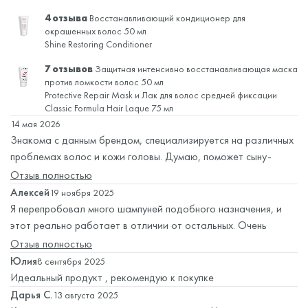
защитную оболочку кожи головы.
способствующих образованию перхоти, и усиливая
Для достижения оптимального эффекта и устойчивого
стойкие ороговевшие частицы и в то же время
— Янтарная кислота:
4 отзыва
Восстанавливающий кондиционер для
растворяет стойкие частицы
естественные защитные силы кожи головы.
успеха после мытья волос с использованием Purifying
оказывает антибактериальное и
окрашенных волос 50 мл
перхоти и струпьев, оказывает антибактериальное и
Снижает чувствительность кожи головы и
Dandruff Shampoo следует нанести
Calming Scalp
Shine Restoring Conditioner
противовоспалительное действие.
противовоспалительное действие.
предотвращает раздражение, покраснения и зуд.
Lotion
.
— Полифенол овса:
мгновенно и надолго снимает
7 отзывов
Защитная интенсивно восстанавливающая маска
*Обращаем ваше внимание, что товар
против ломкости волос 50 мл
раздражение, зуд и покраснения кожи головы, имеет
поставляется без дополнительной помпы.
Protective Repair Mask и
Лак для волос средней фиксации
антиоксидантные свойства и обеспечивает ощущение
Classic Formula Hair Laque 75 мл
расслабленности кожи головы.
14 мая 2026
— Аллантоин:
успокаивает кожу головы, оказывает
Знакома с данным брендом, специализируется на различных
облегчающее и регенерирующее действие на
проблемах волос и кожи головы. Думаю, поможет сыну-
раздраженные участки кожи головы, нормализует
подростку в борьбе с перхотью
Отзыв полностью
процессы ороговения.
Алексей
19 ноября 2025
Я перепробовал много шампуней подобного назначения, и
ВОДА, ЛАУРЕТСУЛЬФАТ НАТРИЯ,
этот реально работает в отличии от остальных. Очень
КОКАМИДОПРОПИЛБЕТАИН, ПИРОКТОН ОЛАМИН,
хорошо пенится. Очень экономичный. Результат появился
Отзыв полностью
АМИНОКИСЛОТЫ ОВСА ЛАУРОИЛ НАТРИЯ, ХЛОРИД
после 3ей мойки головы.
НАТРИЯ, ДИСТЕАРАТ ГЛИКОЛЯ,
Юлия
8 сентября 2025
ГИДРОКСИАЦЕТОФЕНОН, БУТИЛЕНГЛИКОЛЬ,
Идеальный продукт , рекомендую к покупке
ПЕНТИЛЕНГЛИКОЛЬ,
Дарья С.
13 августа 2025