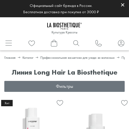
Официальный сайт бренда в России.
Бесплатная доставка при покупке от 3000 ₽
Культура Красоты
Главная
Каталог
Профессиональная косметика для ухода за волосами
Проф
Линия Long Hair La Biosthetique
Фильтры
Хит