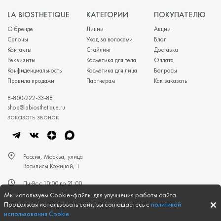
LA BIOSTHETIQUE
КАТЕГОРИИ
ПОКУПАТЕЛЮ
О бренде
Линии
Акции
Салоны
Уход за волосами
Блог
Контакты
Стайлинг
Доставка
Реквизиты
Косметика для тела
Оплата
Конфиденциальность
Косметика для лица
Вопросы
Правила продажи
Партнерам
Как заказать
8-800-222-33-88
shop@labiosthetique.ru
заказать звонок
Россия, Москва, улица
Василисы Кожиной, 1
Пн-Вс с 10:00 до 21:00
Мы используем Cookie-файлы для улучшения работы сайта.
Продолжая использовать сайт, вы соглашаетесь с
политикой
использования Cookie