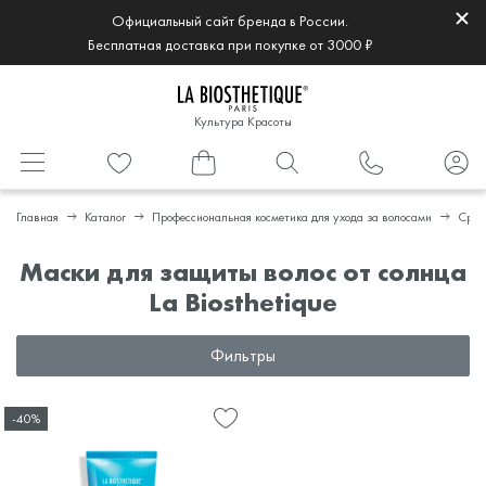
Официальный сайт бренда в России.
Бесплатная доставка при покупке от 3000 ₽
Культура Красоты
Главная
Каталог
Профессиональная косметика для ухода за волосами
Сред
Маски для защиты волос от солнца
La Biosthetique
Фильтры
-40%