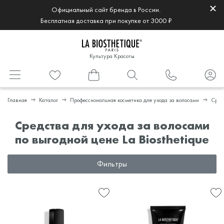
Официальный сайт бренда в России.
Бесплатная доставка при покупке от 3000 ₽
Культура Красоты
Главная
Каталог
Профессиональная косметика для ухода за волосами
Сред
Средства для ухода за волосами
по выгодной цене La Biosthetique
Фильтры