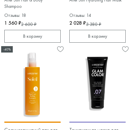
After Sun Hair & Body
After Sun Hydrating Hair Mask
Shampoo
Отзывы: 18
Отзывы: 14
1 560 ₽
2 028 ₽
2 600 ₽
3 380 ₽
В корзину
В корзину
-40%
Солнцезащитный лак для
Тонирующая маска для