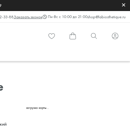
₽
Пн-Вс с 10:00 до 21:00
2-33-88
Заказать звонок
shop@labiosthetique.ru
e
загрузка карты...
ский