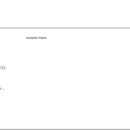
загрузка карты...
333-
0 -