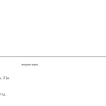
загрузка карты...
 3 (м.
774-