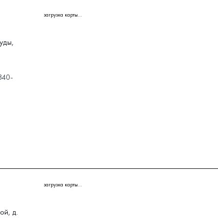
загрузка карты...
уды,
340-
загрузка карты...
ой, д.