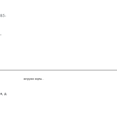
185-
-
загрузка карты...
, д.