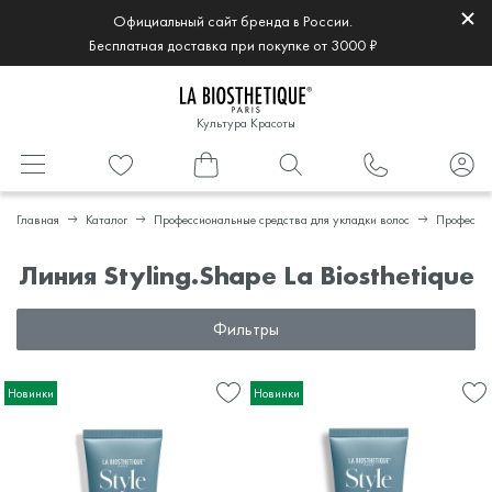
Официальный сайт бренда в России.
Бесплатная доставка при покупке от 3000 ₽
Культура Красоты
Главная
Каталог
Профессиональные средства для укладки волос
Профессио
Линия Styling.Shape La Biosthetique
Фильтры
Новинки
Новинки