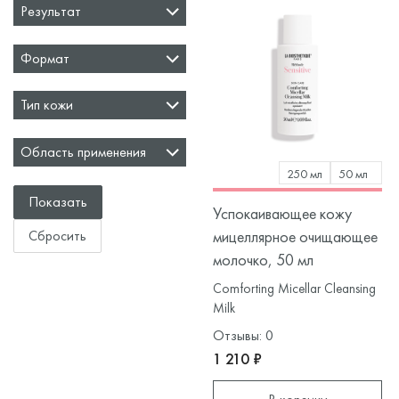
Результат
Формат
Тип кожи
Область применения
250 мл
50 мл
Успокаивающее кожу
мицеллярное очищающее
молочко, 50 мл
Comforting Micellar Cleansing
Milk
Отзывы: 0
1 210 ₽