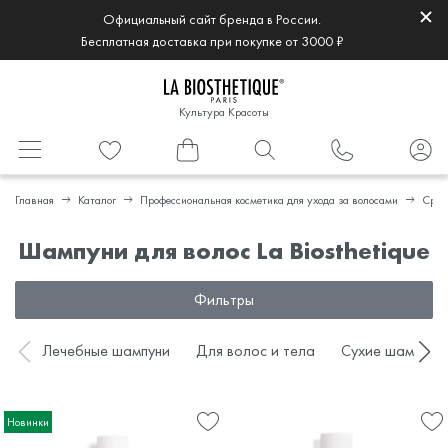
Официальный сайт бренда в России.
Бесплатная доставка при покупке от 3000 ₽
Культура Красоты
Главная
Каталог
Профессиональная косметика для ухода за волосами
Сред
Шампуни для волос La Biosthetique
Фильтры
Лечебные шампуни
Для волос и тела
Сухие шампуни
Новинки