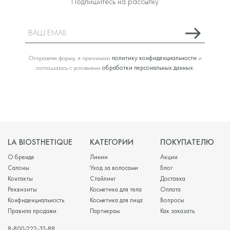
Подпишитесь на рассылку
Отправляя форму, я принимаю
политику конфиденциальности
и
соглашаюсь с условиями
обработки персональных данных
.
LA BIOSTHETIQUE
КАТЕГОРИИ
ПОКУПАТЕЛЮ
О бренде
Линии
Акции
Салоны
Уход за волосами
Блог
Контакты
Стайлинг
Доставка
Реквизиты
Косметика для тела
Оплата
Конфиденциальность
Косметика для лица
Вопросы
Правила продажи
Партнерам
Как заказать
8-800-222-33-88