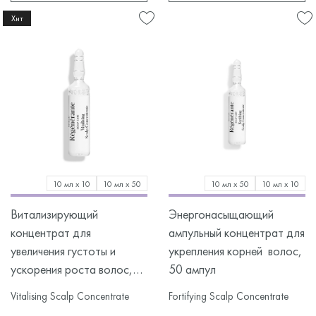
Хит
10 мл х 10
10 мл х 50
10 мл х 50
10 мл х 10
Витализирующий
Энергонасыщающий
концентрат для
ампульный концентрат для
увеличения густоты и
укрепления корней волос,
ускорения роста волос,
50 ампул
10 ампул
Vitalising Scalp Concentrate
Fortifying Scalp Concentrate