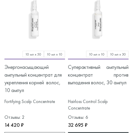
10 мл х 50
10 мл х 10
10 мл х 10
10 мл х 30
Энергонасыщающий
Суперактивный ампульный
ампульный концентрат для
концентрат против
укрепления корней волос,
выпадения волос, 30 ампул
г
10 ампул
Fortifying Scalp Concentrate
Hairloss Control Scalp
Concentrate
Отзывы: 2
Отзывы: 6
14 420 ₽
32 695 ₽