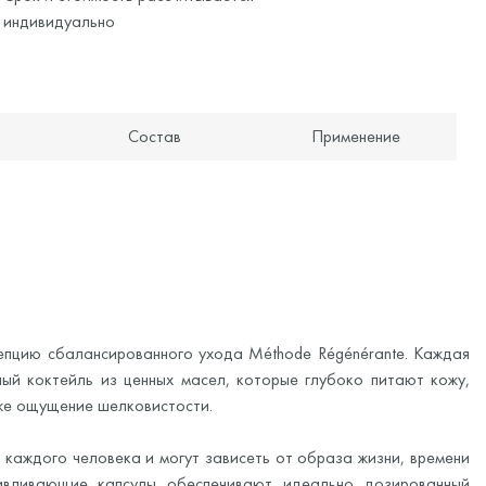
индивидуально
Состав
Применение
пцию сбалансированного ухода Méthode Régénérante. Каждая
ый коктейль из ценных масел, которые глубоко питают кожу,
же ощущение шелковистости.
 каждого человека и могут зависеть от образа жизни, времени
авливающие капсулы обеспечивают идеально дозированный