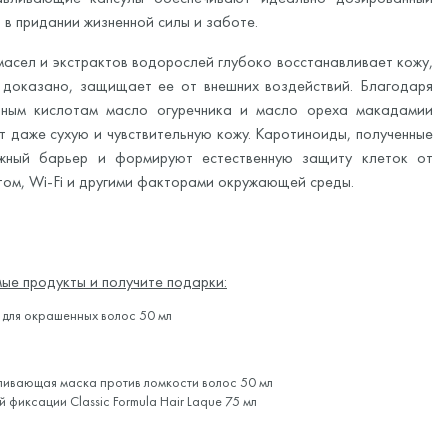
 в придании жизненной силы и заботе.
масел и экстрактов водорослей глубоко восстанавливает кожу,
к доказано, защищает ее от внешних воздействий. Благодаря
ным кислотам масло огуречника и масло ореха макадамии
т даже сухую и чувствительную кожу. Каротиноиды, полученные
ожный барьер и формируют естественную защиту клеток от
етом, Wi-Fi и другими факторами окружающей среды.
ые продукты и получите подарки:
для окрашенных волос 50 мл
ливающая маска против ломкости волос 50 мл
ей фиксации
Classic Formula Hair Laque 75 мл