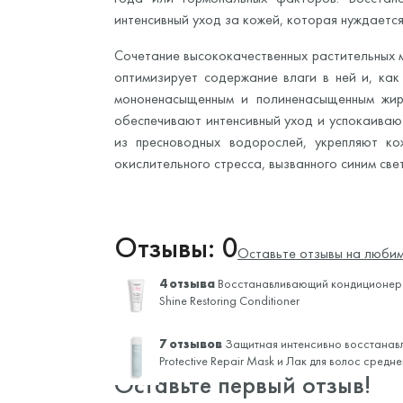
интенсивный уход за кожей, которая нуждается
Сочетание высококачественных растительных 
оптимизирует содержание влаги в ней и, ка
мононенасыщенным и полиненасыщенным жир
обеспечивают интенсивный уход и успокаиваю
из пресноводных водорослей, укрепляют к
окислительного стресса, вызванного синим св
Отзывы: 0
Оставьте отзывы на любим
4 отзыва
Восстанавливающий кондиционер 
Shine Restoring Conditioner
7 отзывов
Защитная интенсивно восстанав
Protective Repair Mask и
Лак для волос средн
Оставьте первый отзыв!