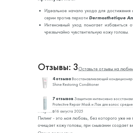
Идеальное начало ухода для достижения м
серии против перхоти
Dermosthetique Ant
Интенсивный уход помогает избавиться 
чрезвычайно чувствительную кожу головы.
Отзывы: 3
Оставьте отзывы на любим
4 отзыва
Восстанавливающий кондиционер 
Shine Restoring Conditioner
7 отзывов
Защитная интенсивно восстанав
Protective Repair Mask и
Лак для волос средн
Марина
16 августа 2025
Пилинг - это моя любовь, без которого уже не
очищает кожу головы, при смывании создает в
Пилинг качественно очищать кожу от загрязне