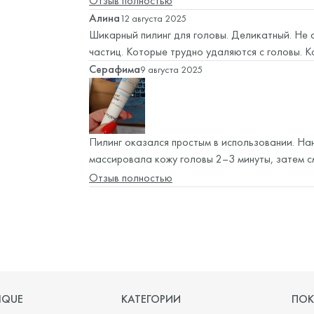
Отзыв полностью
им ~ раз в 10-14 дней
Алина
12 августа 2025
Шикарный пилинг для головы. Деликатный. Не 
частиц. Которые трудно удаляются с головы. 
Серафима
9 августа 2025
Пилинг оказался простым в использовании. Нан
массировала кожу головы 2–3 минуты, затем с
приятный, ненавязчивый, а текстура – гелевая
Отзыв полностью
ощущение свежести и прохлады, что очень пон
IQUE
КАТЕГОРИИ
ПОК