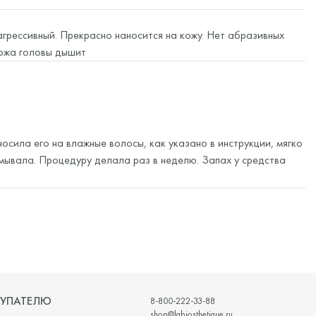
агрессивный. Прекрасно наносится на кожу. Нет абразивных
Кожа головы дышит
осила его на влажные волосы, как указано в инструкции, мягко
мывала. Процедуру делала раз в неделю. Запах у средства
, не раздражает кожу. После первого применения было легкое
равилось.
УПАТЕЛЮ
8-800-222-33-88
shop@labiosthetique.ru