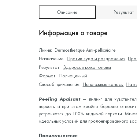
Описание
Результат
Информация о товаре
Линия:
Dermosthetique Anti-pellicuiaire
Назначение:
Против зуда и раздражения
Про
Результат:
Здоровая кожа головы
Формат:
Полноценный
Способ применения:
На влажные волосы
На к
Peeling Apaisant
— пилинг для чувствите
перхоть и при этом крайне бережно относит
устраняется до 100% видимой перхоти. Мгн
идеальных условий для пролонгированного вос
Преимущества: