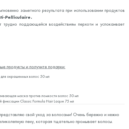
гновенно заметного результата при использовании продуктов
i-Pelliculaire.
от трудно поддающейся воздействиям перхоти и успокаивает
ые продукты и получите подарки:
для окрашенных волос 50 мл
ливающая маска против ломкости волос 50 мл
ей фиксации
Classic Formula Hair Laque 75 мл
 представляю свой уход за волосами! Очень бережно и нежно
еликолепную пену, которая тщательно промывает волосы.
ний. продлевает ощущение чистых и свежих волос. Пользуюсь