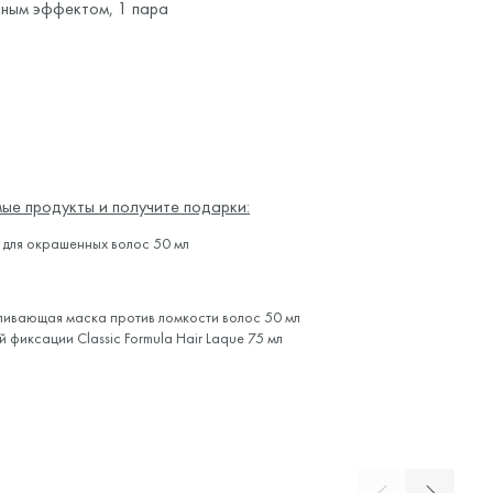
нным эффектом, 1 пара
ые продукты и получите подарки:
для окрашенных волос 50 мл
ливающая маска против ломкости волос 50 мл
ей фиксации
Classic Formula Hair Laque 75 мл