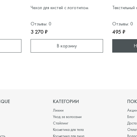
Чехол для кистей с логотипом
Текстильный
Отзывы: 0
Отзывы: 0
3 270 ₽
495 ₽
В корзину
Н
IQUE
КАТЕГОРИИ
ПОК
Линии
Акци
Уход за волосами
Блог
Стайлинг
Доста
Косметика для тела
Опла
сть
Косметика для лица
Вопр