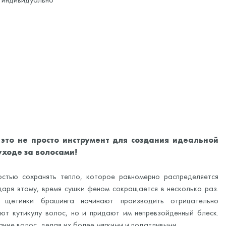
 это не просто инструмент для создания идеальной
уходе за волосами!
остью сохранять тепло, которое равномерно распределяется
даря этому, время сушки феном сокращается в несколько раз.
е щетинки брашинга начинают производить отрицательно
ют кутикулу волос, но и придают им непревзойденный блеск.
ание волос, делая их более мягкими и податливыми.