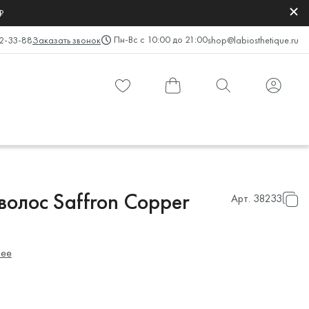
₽
Пн-Вс с 10:00 до 21:00
2-33-88
Заказать звонок
shop@labiosthetique.ru
олос Saffron Copper
Арт.
38233
ее