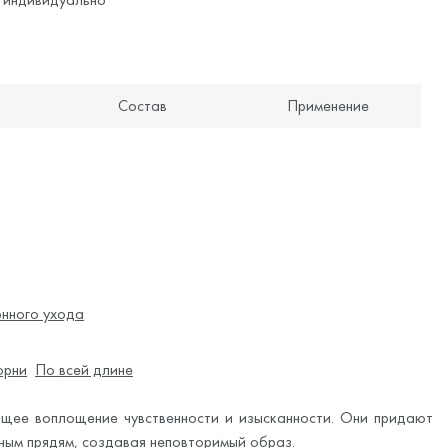
Состав
Применение
нного ухода
орни
По всей длине
ящее воплощение чувственности и изысканности. Они придают
ным прядям, создавая неповторимый образ.