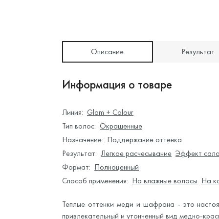
Описание
Результат
Информация о товаре
Линия:
Glam + Colour
Тип волос:
Окрашенные
Назначение:
Поддержание оттенка
Результат:
Легкое расчесывание
Эффект сало
Формат:
Полноценный
Способ применения:
На влажные волосы
На к
Теплые оттенки меди и шафрана - это насто
привлекательный и утонченный вид медно-крас