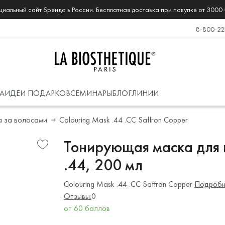
иальный сайт бренда в России. Бесплатная доставка при покупке от 3000 
8-800-22
А
ИДЕИ ПОДАРКОВ
СЕМИНАРЫ
БЛОГ
ЛИНИИ
а за волосами
Colouring Mask .44 .СС Saffron Copper
Тонирующая маска для в
.44, 200 мл
Colouring Mask .44 .СС Saffron Copper
Подробн
Отзывы:
0
от 60 баллов