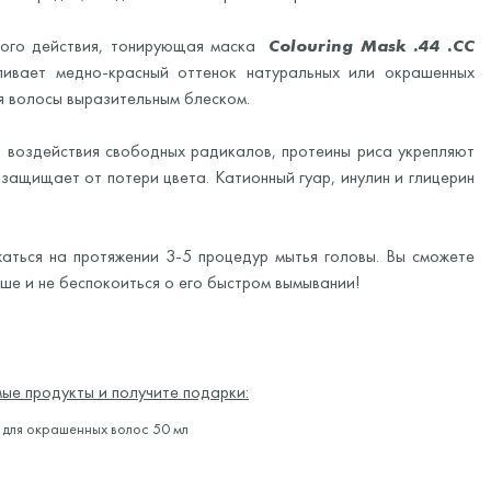
ямого действия, тонирующая маска
Colouring Mask .44 .СС
ивает медно-красный оттенок натуральных или окрашенных
я волосы выразительным блеском.
 воздействия свободных радикалов, протеины риса укрепляют
а защищает от потери цвета. Катионный гуар, инулин и глицерин
аться на протяжении 3-5 процедур мытья головы. Вы сможете
е и не беспокоиться о его быстром вымывании!
ые продукты и получите подарки:
для окрашенных волос 50 мл