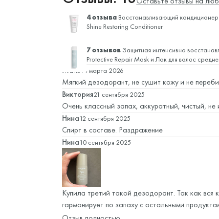
Оставьте отзывы на люб
4 отзыва
Восстанавливающий кондиционер 
Shine Restoring Conditioner
7 отзывов
Защитная интенсивно восстанав
Protective Repair Mask и
Лак для волос средн
Майя
14 марта 2026
Мягкий дезодорант, не сушит кожу и не пере
Виктория
21 сентября 2025
Очень классный запах, аккуратный, чистый, не
Нина
12 сентября 2025
Спирт в составе. Раздражение
Нина
10 сентября 2025
Купила третий такой дезодорант. Так как вся 
гармонирует по запаху с остальными продуктам
дезодорант, мне норм. Нравится, что нет алюм
Отзыв полностью