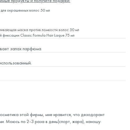
имые продукты и получите подарки:
для окрашенных волос 50 мл
ливающая маска против ломкости волос 50 мл
ей фиксации
Classic Formula Hair Laque 75 мл
бивает запах парфюма
 использованный.
косметика этой фирмы, мне нравится, что дезодорант
и. Моюсь по 2-3 раза в день(спорт, жара), наношу
иния в составе. Не тестировала результат на полном дне.